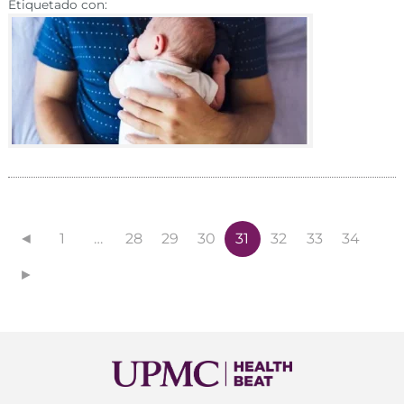
Etiquetado con:
◄
1
…
28
29
30
31
32
33
34
►