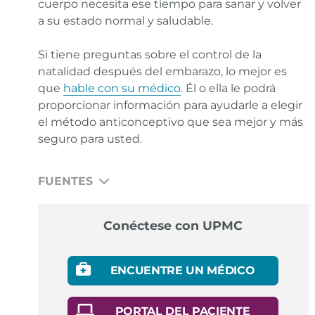
cuerpo necesita ese tiempo para sanar y volver
a su estado normal y saludable.
Si tiene preguntas sobre el control de la
natalidad después del embarazo, lo mejor es
que
hable con su médico
. Él o ella le podrá
proporcionar información para ayudarle a elegir
el método anticonceptivo que sea mejor y más
seguro para usted.
FUENTES
American College of Obstetricians and
Conéctese con UPMC
Gynecologists. Postpartum Birth Control.
Enlace
March of Dimes. How Long Should You Wait Before
ENCUENTRE UN MÉDICO
Getting Pregnant Again?
Enlace
StatPearls [Internet] Natural Family Planning.
Enlace
PORTAL DEL PACIENTE