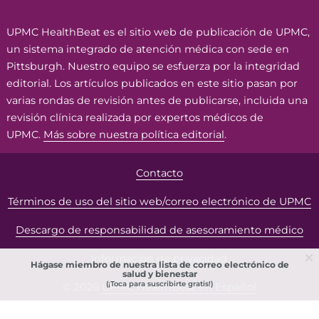
UPMC HealthBeat es el sitio web de publicación de UPMC,
un sistema integrado de atención médica con sede en
Pittsburgh. Nuestro equipo se esfuerza por la integridad
editorial. Los artículos publicados en este sitio pasan por
varias rondas de revisión antes de publicarse, incluida una
revisión clínica realizada por expertos médicos de
UPMC.
Más sobre nuestra política editorial
.
Contacto
Términos de uso del sitio web/correo electrónico de UPMC
Descargo de responsabilidad de asesoramiento médico
Información de privacidad
Hágase miembro de nuestra lista de correo electrónico de
salud y bienestar
(¡Toca para suscribirte gratis!)
© 2026
UPMC HealthBeat en Español
We have updated our
UPMC Website/Email Terms of Use