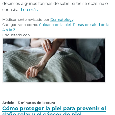
decimos algunas formas de saber si tiene eczema o
soriasis.
Lea más
Médicamente revisado por
Dermatology
Categorizado como:
Cuidado de la piel
,
Temas de salud de la
A a la Z
Etiquetado con:
Article - 3 minutos de lectura
Cómo proteger la piel para prevenir el
daño solar y el cáncer de piel