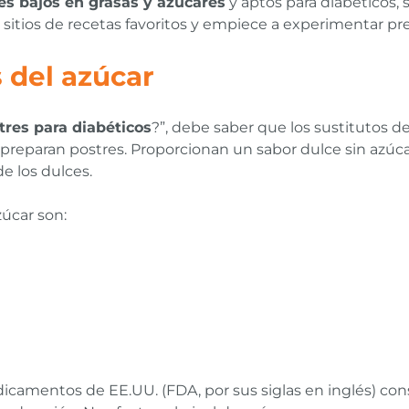
es bajos en grasas y azúcares
y aptos para diabéticos, 
 sitios de recetas favoritos y empiece a experimentar p
s del azúcar
res para diabéticos
?”, debe saber que los sustitutos d
reparan postres. Proporcionan un sabor dulce sin azúcar, 
de los dulces.
úcar son:
camentos de EE.UU. (FDA, por sus siglas en inglés) con