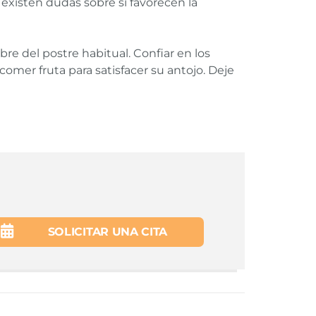
 existen dudas sobre si favorecen la
re del postre habitual. Confiar en los
 comer fruta para satisfacer su antojo. Deje
g type-2 diabetes mellitus patients.
Enlace
SOLICITAR UNA CITA