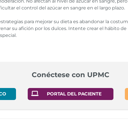
moderación. No afectan al nivel de azúcar en sangre, pero
ificultar el control del azúcar en sangre en el largo plazo.
estrategias para mejorar su dieta es abandonar la costumb
renar su afición por los dulces. Intente crear el hábito de
pecial.
re. Effect of artificial sweeteners on insulin resistance amon
Conéctese con UPMC
CO
PORTAL DEL PACIENTE