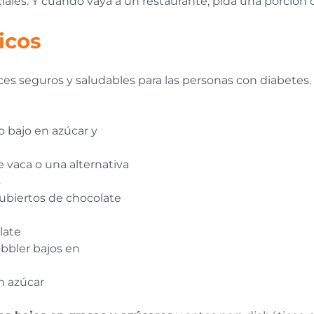
ciales. Y cuando vaya a un restaurante, pida una porción 
icos
 seguros y saludables para las personas con diabetes. P
o bajo en azúcar y
 vaca o una alternativa
s
ubiertos de chocolate
late
obbler bajos en
in azúcar