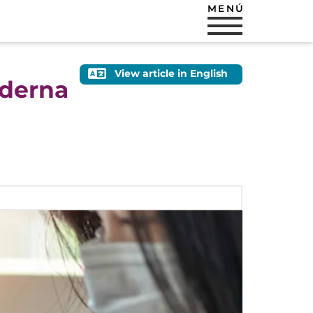
MENÚ
View article in English
oderna