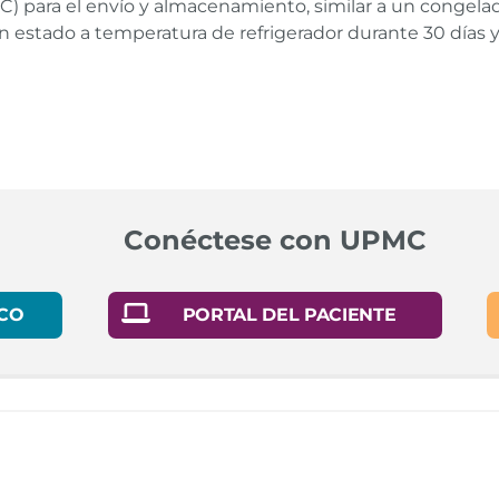
C) para el envío y almacenamiento, similar a un congelado
stado a temperatura de refrigerador durante 30 días y
id Vaccine, in Context. Dec. 30, 2020. New York Times.
Enlace
Conéctese con UPMC
inistering Vaccine (Vaccination Providers). Emergency Use Au
2019. US Food and Drug Administration.
Enlace
CO
PORTAL DEL PACIENTE
nistering Vaccine (Vaccination Providers). Emergency Use Au
e 2019. US Food and Drug Administration.
Enlace
. Emergency Use Authorization (EUA) of the Moderna COVID-19
e
. Emergency Use Authorization (EUA) of the Pfizer-BioNTech 