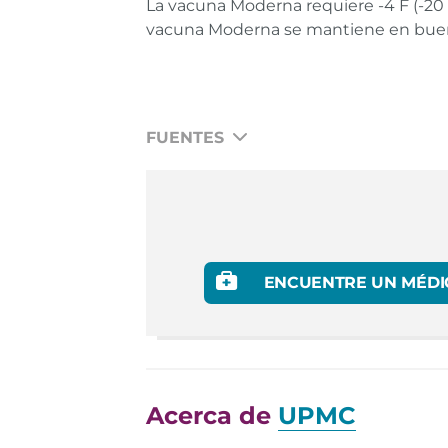
La vacuna Moderna requiere -4 F (-20 
vacuna Moderna se mantiene en buen e
FUENTES
Dr. Aaron E. Carroll. The Risks of the Cov
Fact Sheet for Healthcare Providers Adm
Vaccine to Prevent Coronavirus Disease 
ENCUENTRE UN MÉDI
Fact Sheet for Healthcare Providers Admi
19 Vaccine to Prevent Coronavirus Diseas
Fact Sheet for Recipients and Caregivers
US Food and Drug Administration.
Enlac
Acerca de
UPMC
Fact Sheet for Recipients and Caregivers