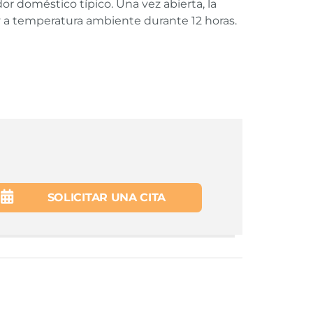
r doméstico típico. Una vez abierta, la
 a temperatura ambiente durante 12 horas.
thorization (EUA) of the Moderna COVID-19
SOLICITAR UNA CITA
thorization (EUA) of the Pfizer-BioNTech COVID-
 Vaccine to Prevent Coronavirus Disease 2019.
COVID-19 Vaccine to Prevent Coronavirus