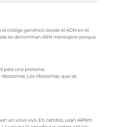
 el código genético desde el ADN en el
éculas se denominan ARN
mensajero
porque
 para una proteína.
s ribosomas. Los ribosomas, que se
san un virus vivo. En cambio, usan ARNm
. La vacuna le enseña a nuestras células