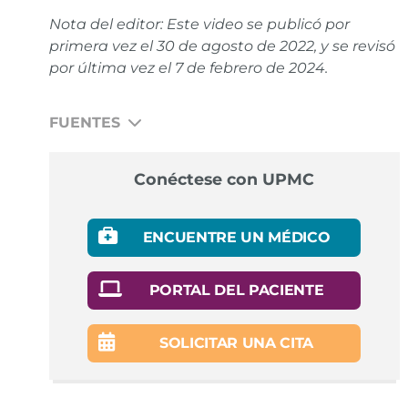
Nota del editor: Este video se publicó por
primera vez el
30 de agosto de 2022
, y se revisó
por última vez el
7 de febrero de 2024
.
FUENTES
National Cancer Institute. Monoclonal antibody.
Conéctese con UPMC
Enlace
US Food and Drug Administration. Coronavirus
ENCUENTRE UN MÉDICO
(COVID-19) Update: FDA Authorizes Monoclonal
Antibody for Treatment of COVID-19. November 9,
2020.
Enlace
PORTAL DEL PACIENTE
US Food and Drug Administration. Coronavirus
SOLICITAR UNA CITA
(COVID-19) Update: FDA Authorizes Monoclonal
Antibodies for Treatment of COVID-19. November 21,
2020.
Enlace