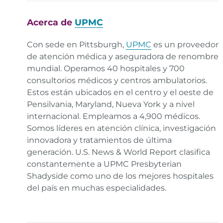
US Food and Drug Administration. COVID-19
Frequently Asked Questions.
Enlace
Acerca de
UPMC
US Food and Drug Administration. Fact sheet for
Con sede en Pittsburgh,
UPMC
es un proveedor
healthcare providers emergency use authorization
de atención médica y aseguradora de renombre
(EUA) of bamlanivimab.
Enlace
mundial. Operamos 40 hospitales y 700
consultorios médicos y centros ambulatorios.
US Food and Drug Administration. Fact sheet for
Estos están ubicados en el centro y el oeste de
healthcare providers emergency use authorization
Pensilvania, Maryland, Nueva York y a nivel
(EUA) of casirivimab and imdevimab.
internacional. Empleamos a 4,900 médicos.
Somos líderes en atención clínica, investigación
innovadora y tratamientos de última
generación. U.S. News & World Report clasifica
constantemente a UPMC Presbyterian
Shadyside como uno de los mejores hospitales
del país en muchas especialidades.