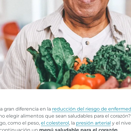
 gran diferencia en la
reducción del riesgo de enfermed
mo elegir alimentos que sean saludables para el corazón
sgo, como el peso,
el colesterol
, la
presión arterial
y el niv
 continuación un
menú saludable para el corazón
.