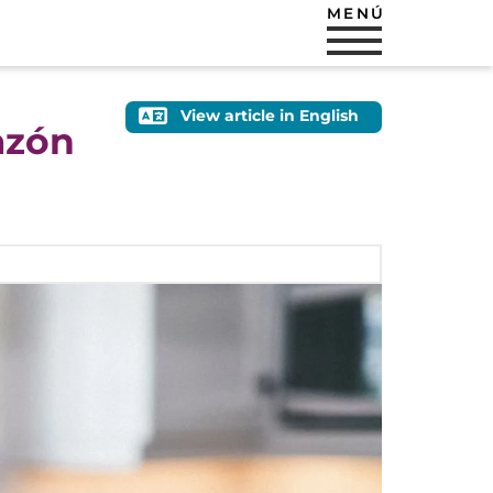
MENÚ
View article in English
azón