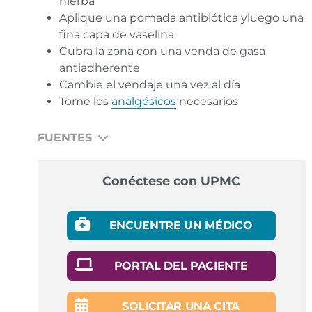
hierba
Aplique una pomada antibiótica yluego una
fina capa de vaselina
Cubra la zona con una venda de gasa
antiadherente
Cambie el vendaje una vez al día
Tome los
analgésicos
necesarios
FUENTES
Biomedicine, Wound Dressings — A Review.
Enlace
Conéctese con UPMC
UPMC My Health Matters, Do Cuts Heal Faster with a
Bandage?
Enlace
ENCUENTRE UN MÉDICO
Healthwise, How a Scrape Heals.
Enlace
PORTAL DEL PACIENTE
American Academy of Dermatology, How to Treat a
First-Degree, Minor Burn.
Enlace
SOLICITAR UNA CITA