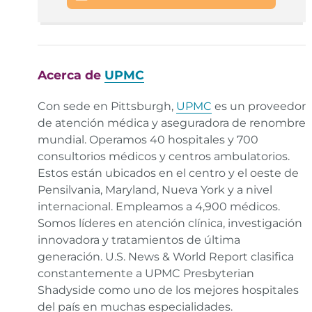
U.S. National Library of Medicine, Minor Burns –
Aftercare.
Enlace
Medical News Today, What to Know About Road
Acerca de
UPMC
Rash.
Enlace
Con sede en Pittsburgh,
UPMC
es un proveedor
de atención médica y aseguradora de renombre
mundial. Operamos 40 hospitales y 700
consultorios médicos y centros ambulatorios.
Estos están ubicados en el centro y el oeste de
Pensilvania, Maryland, Nueva York y a nivel
internacional. Empleamos a 4,900 médicos.
Somos líderes en atención clínica, investigación
innovadora y tratamientos de última
generación. U.S. News & World Report clasifica
constantemente a UPMC Presbyterian
Shadyside como uno de los mejores hospitales
del país en muchas especialidades.