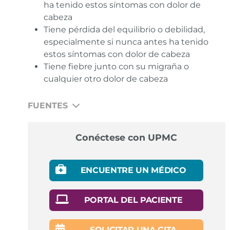
ha tenido estos síntomas con dolor de
cabeza
Tiene pérdida del equilibrio o debilidad,
especialmente si nunca antes ha tenido
estos síntomas con dolor de cabeza
Tiene fiebre junto con su migraña o
cualquier otro dolor de cabeza
FUENTES
Migraine. What research is being done? National
Conéctese con UPMC
Institute of Neurological Disorders and Stroke.
Enlace
ENCUENTRE UN MÉDICO
Migraine. MedlinePlus.gov.
Enlace
Tension Headache. MedlinePlus.gov.
Enlace
PORTAL DEL PACIENTE
OTC Migraine Treatment. American Migraine
SOLICITAR UNA CITA