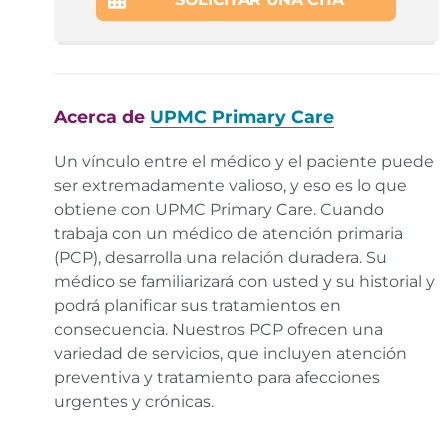
Foundation.
Enlace
Managing Migraines at Home. MedlinePlus.gov.
Enlace
Acerca de
UPMC Primary Care
Acute Migraine. Centers for Disease Control and
Prevention.
Enlace
Un vínculo entre el médico y el paciente puede
ser extremadamente valioso, y eso es lo que
obtiene con UPMC Primary Care. Cuando
trabaja con un médico de atención primaria
(PCP), desarrolla una relación duradera. Su
médico se familiarizará con usted y su historial y
podrá planificar sus tratamientos en
consecuencia. Nuestros PCP ofrecen una
variedad de servicios, que incluyen atención
preventiva y tratamiento para afecciones
urgentes y crónicas.