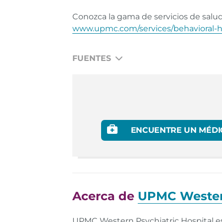
Conozca la gama de servicios de salu
www.upmc.com/services/behavioral-h
FUENTES
N/A
ENCUENTRE UN MÉDI
Acerca de
UPMC Western
UPMC Western Psychiatric Hospital es 