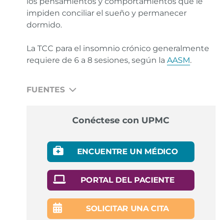
los pensamientos y comportamientos que le
impiden conciliar el sueño y permanecer
dormido.
La TCC para el insomnio crónico generalmente
requiere de 6 a 8 sesiones, según la
AASM
.
FUENTES
How Does Sleep Affect Your Heart Health? Centers
Conéctese con UPMC
for Disease Control and Prevention.
Enlace
Key Sleep Disorders. Centers for Disease Control and
ENCUENTRE UN MÉDICO
Prevention.
Enlace
Tips for Better Sleep. Centers for Disease Control
PORTAL DEL PACIENTE
and Prevention.
Enlace
SOLICITAR UNA CITA
Healthy Sleep Habits. American Academy of Sleep