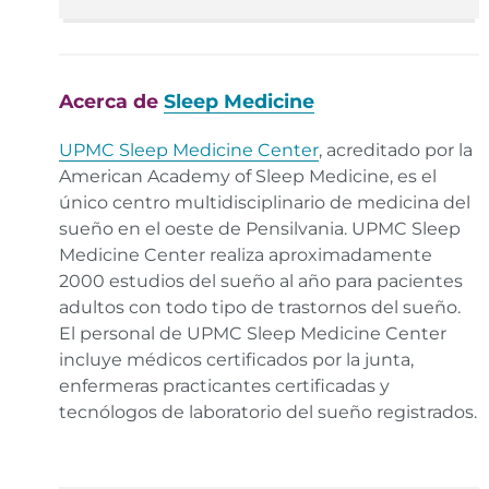
Medicine.
Enlace
Insomnia Awareness Night Sheds Light on
Sleeplessness. American Academy of Sleep
Medicine.
Enlace
Acerca de
Sleep Medicine
UPMC Sleep Medicine Center
, acreditado por la
American Academy of Sleep Medicine, es el
único centro multidisciplinario de medicina del
sueño en el oeste de Pensilvania. UPMC Sleep
Medicine Center realiza aproximadamente
2000 estudios del sueño al año para pacientes
adultos con todo tipo de trastornos del sueño.
El personal de UPMC Sleep Medicine Center
incluye médicos certificados por la junta,
enfermeras practicantes certificadas y
tecnólogos de laboratorio del sueño registrados.