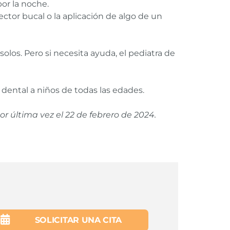
or la noche.
ector bucal o la aplicación de algo de un
olos. Pero si necesita ayuda, el pediatra de
dental a niños de todas las edades.
 por última vez el
22 de febrero de 2024
.
hotherapy
, Oral-Digital Habits of Childhood:
SOLICITAR UNA CITA