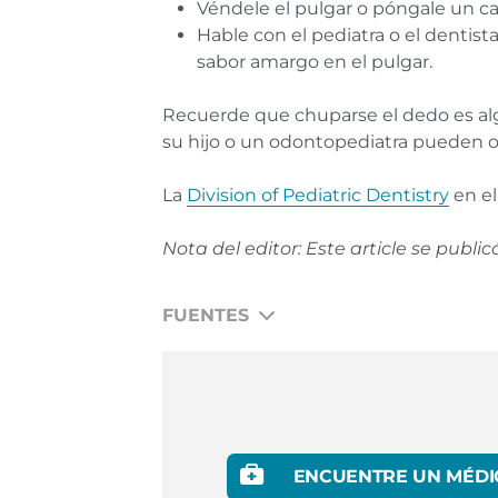
Véndele el pulgar o póngale un c
Hable con el pediatra o el dentist
sabor amargo en el pulgar.
Recuerde que chuparse el dedo es algo 
su hijo o un odontopediatra pueden of
La
Division of Pediatric Dentistry
en e
Nota del editor: Este article se publi
FUENTES
American Dental Association, Thumb Suck
Colgate, Thumb Sucking: The Good, the B
Michelle R. Byrd, Elizabeth M. Nelson & L
ENCUENTRE UN MÉDI
Thumb Sucking.
Enlace