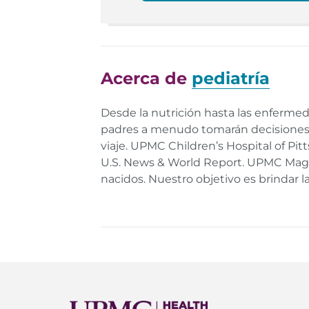
StatPearls,
Thumb Sucking.
Enlace
Acerca de
pediatría
Desde la nutrición hasta las enfermeda
padres a menudo tomarán decisiones i
viaje. UPMC Children’s Hospital of Pi
U.S. News & World Report. UPMC Mage
nacidos. Nuestro objetivo es brindar l