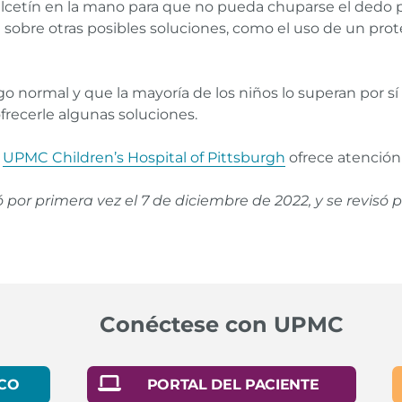
alcetín en la mano para que no pueda chuparse el dedo p
a sobre otras posibles soluciones, como el uso de un prot
normal y que la mayoría de los niños lo superan por sí s
recerle algunas soluciones.
l
UPMC Children’s Hospital of Pittsburgh
ofrece atención 
có por primera vez el
7 de diciembre de 2022
, y se revisó
ing and Pacifier Use.
Enlace
Conéctese con UPMC
ad, and the Normal.
Enlace
isa M. Manthey,
Practitioner's Guide to Evidence-Based Psyc
CO
PORTAL DEL PACIENTE