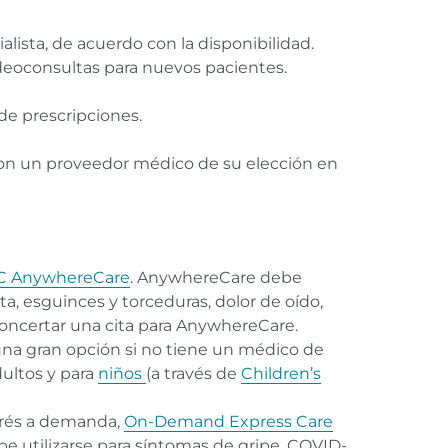
ista, de acuerdo con la disponibilidad.
eoconsultas para nuevos pacientes.
de prescripciones.
con un proveedor médico de su elección en
 AnywhereCare
. AnywhereCare debe
a, esguinces y torceduras, dolor de oído,
 concertar una cita para AnywhereCare.
una gran opción si no tiene un médico de
dultos y para
niños
(a través de
Children’s
prés a demanda,
On-Demand Express Care
ebe utilizarse para síntomas de gripe, COVID-