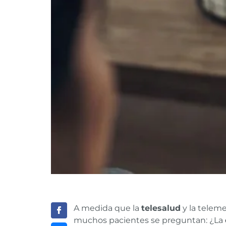
A medida que la
telesalud
y la telem
muchos pacientes se preguntan: ¿La