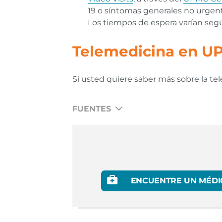
19 o síntomas generales no urgen
Los tiempos de espera varían según
Telemedicina en U
Si usted quiere saber más sobre la tel
FUENTES
ACR-Telemedicine-Fact-Sheet-2020.pdf (
Telemedicine-Position-Statement.pdf (r
Advantages and utilization of telemedicin
ENCUENTRE UN MÉDI
UPMC Telemedicine Services | Serving P