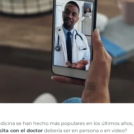
edicina se han hecho más populares en los últimos años,
cita con el doctor
debería ser en persona o en video?