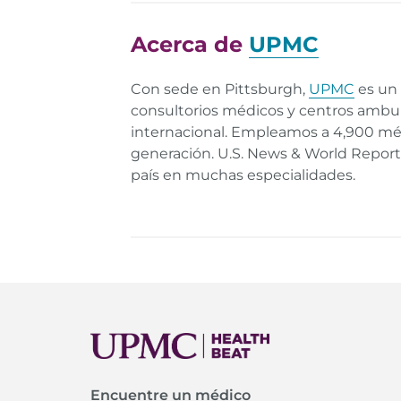
Guide to Telemedicine Services and Vide
Acerca de
UPMC
What Is UPMC Children's AnywhereCare?
Con sede en Pittsburgh,
UPMC
es un 
consultorios médicos y centros ambula
internacional. Empleamos a 4,900 médi
generación. U.S. News & World Repor
país en muchas especialidades.
Encuentre un médico