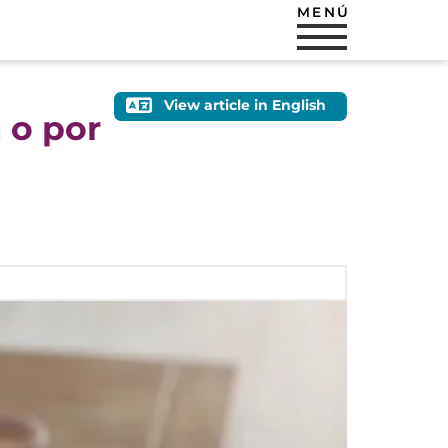
MENÚ
View article in English
 o por