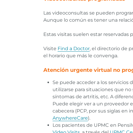
Las videoconsultas se pueden program
Aunque lo común es tener una relaci
Estas visitas suelen estar reservadas 
Visite
Find a Doctor
, el directorio d
el horario que más le convenga.
Atención urgente virtual no pr
Se puede acceder a los servicios d
utilizarse para situaciones que no
síntomas de artritis, etc. A difer
Puede elegir ver a un proveedor e
cabecera (PCP, por sus siglas en i
AnywhereCare
).
Los pacientes de UPMC en Pensilv
Video Visits
, a través del
UPMC Cent