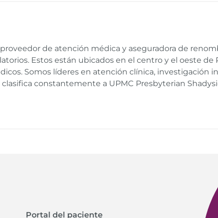
o Visits | UPMC HealthBeat
 | UPMC HealthBeat
proveedor de atención médica y aseguradora de renom
torios. Estos están ubicados en el centro y el oeste de P
cos. Somos líderes en atención clínica, investigación i
t clasifica constantemente a UPMC Presbyterian Shadysi
Portal del paciente