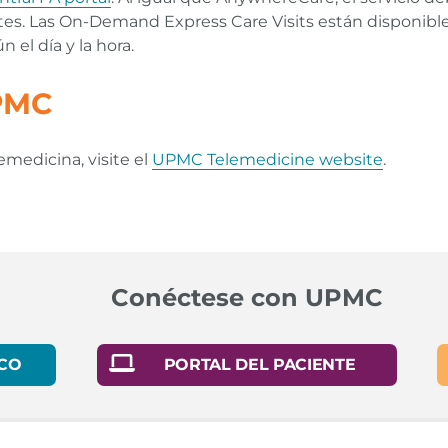
tes. Las On-Demand Express Care Visits están disponibl
 el día y la hora.
PMC
emedicina, visite el
UPMC Telemedicine website
.
rheumatology.org)
Conéctese con UPMC
heumatology.org)
e (nih.gov)
CO
PORTAL DEL PACIENTE
ennsylvania and Beyond