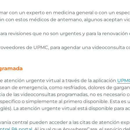
ar con un experto en medicina general o con un especial
ón con estos médicos de antemano, algunos aceptan vid
para revisiones que no son urgentes y para la renovación 
e proveedores de UPMC, para agendar una videoconsulta 
ogramada
e atención urgente virtual a través de la aplicación
UPMC
 sean de emergencia, como resfriados, dolores de gargant
encia de las videoconsultas programadas, no es necesario
specífico o simplemente al primero disponible. Esta es 
nglés). La atención urgente virtual está disponible para a
ania central pueden acceder a las citas de atención ex
ral PA portal
. Al igual que AnywhereCare, el servicio d