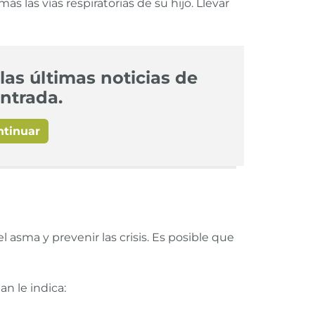
s las vías respiratorias de su hijo. Llevar
las últimas noticias de
ntrada.
ntinuar
l asma y prevenir las crisis. Es posible que
an le indica: