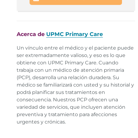
National Institute on Alcohol Abuse and Alcoholism,
What Is Alcohol Use Disorder (AUD)?
Enlace
Harvard Medical School, 7 steps to cure your
hangover.
Enlace
Acerca de
UPMC Primary Care
Un vínculo entre el médico y el paciente puede
ser extremadamente valioso, y eso es lo que
obtiene con UPMC Primary Care. Cuando
trabaja con un médico de atención primaria
(PCP), desarrolla una relación duradera. Su
médico se familiarizará con usted y su historial y
podrá planificar sus tratamientos en
consecuencia. Nuestros PCP ofrecen una
variedad de servicios, que incluyen atención
preventiva y tratamiento para afecciones
urgentes y crónicas.