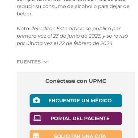
reducir su consumo de alcohol o para dejar de
beber.
Nota del editor: Este article se publicó por
primera vez el
23 de junio de 2023
, y se revisó
por última vez el
22 de febrero de 2024
.
FUENTES
National Library of Medicine, Hangover Treatment.
Conéctese con UPMC
Enlace
National Institute on Alcohol Abuse and Alcoholism,
ENCUENTRE UN MÉDICO
Hangovers.
Enlace
National Institute on Alcohol Abuse and Alcoholism,
PORTAL DEL PACIENTE
What to Know About Alcohol Treatment.
Enlace
SOLICITAR UNA CITA