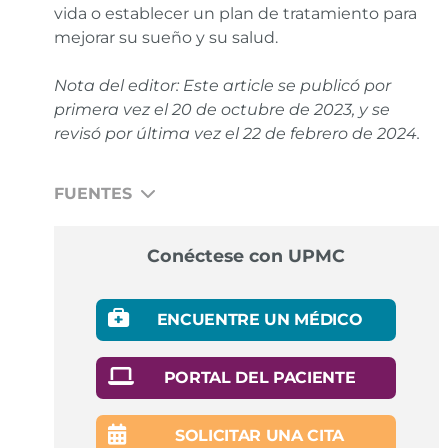
vida o establecer un plan de tratamiento para
mejorar su sueño y su salud.
Nota del editor: Este article se publicó por
primera vez el
20 de octubre de 2023
, y se
revisó por última vez el
22 de febrero de 2024
.
FUENTES
CPAP. National Institutes of Health.
Enlace
Conéctese con UPMC
What Are The Different Types of CPAP Machines.
Sleep Foundation.
Enlace
ENCUENTRE UN MÉDICO
American Academy of Sleep Medicine. AASM
Releases Position Statement on Home Sleep Apnea
PORTAL DEL PACIENTE
Testing.
Enlace
SOLICITAR UNA CITA
Sleep and Chronic Disease. Centers for Disease