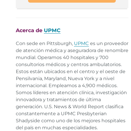
Control and Prevention.
Enlace
Drowsy Driving: Asleep at the Wheel. Centers for
Disease Control and Prevention.
Enlace
Acerca de
UPMC
Key Sleep Disorders. Centers for Disease Control and
Prevention.
Enlace
Con sede en Pittsburgh,
UPMC
es un proveedor
de atención médica y aseguradora de renombre
Sleep Apnea: Causes and Risk Factors. National
mundial. Operamos 40 hospitales y 700
Institutes of Health.
Enlace
consultorios médicos y centros ambulatorios.
Estos están ubicados en el centro y el oeste de
What Doctors Wish Patients Knew About Sleep
Pensilvania, Maryland, Nueva York y a nivel
Apnea. American Medical Association.
Enlace
internacional. Empleamos a 4,900 médicos.
Somos líderes en atención clínica, investigación
Obstructive Sleep Apnea. StatPearls. National Library
innovadora y tratamientos de última
of Medicine.
Enlace
generación. U.S. News & World Report clasifica
constantemente a UPMC Presbyterian
Patients with Mild Sleep Apnea Benefit from CPAP
Therapy. American Thoracic Society.
Enlace
Shadyside como uno de los mejores hospitales
del país en muchas especialidades.