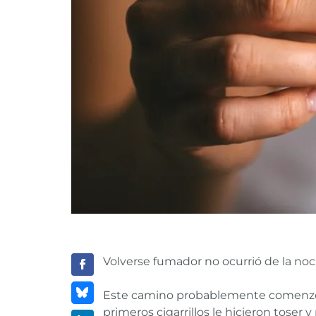
Volverse fumador no ocurrió de la noc
Este camino probablemente comenzó h
primeros cigarrillos le hicieron toser