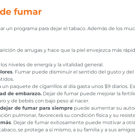
 de fumar
r un programa para dejar el tabaco. Además de los much
parición de arrugas y hace que la piel envejezca más rápi
os niveles de energía y la vitalidad general.
lores
. Fumar puede disminuir el sentido del gusto y del o
tidos.
un paquete de cigarrillos al día gasta unos $9 diarios. E
idad de embarazo.
Dejar de fumar puede mejorar la ferti
uro y de bebés con bajo peso al nacer.
dejar de fumar para siempre
puede aumentar su auto
nción pulmonar, favorecerá su condición física y su resist
demás
. Dejar de fumar exitosamente puede motivar a otra
el tabaco, se protege a sí mismo, a su familia y a sus ami