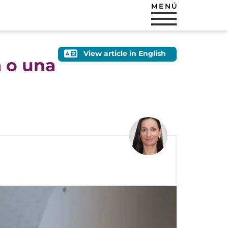
MENÚ
View article in English
a o una