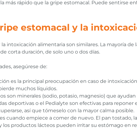
olla más rápido que la gripe estomacal. Puede sentirse e
ripe estomacal y la intoxicac
 la intoxicación alimentaria son similares. La mayoría de
e corta duración, de solo uno o dos días.
des, asegúrese de:
ón es la principal preocupación en caso de intoxicació
 pierde muchos líquidos.
litos son minerales (sodio, potasio, magnesio) que ayudan
as deportivas o el Pedialyte son efectivas para reponer el
uperarse, así que tómeselo con la mayor calma posible.
 cuando empiece a comer de nuevo. El pan tostado, las 
y los productos lácteos pueden irritar su estómago en r