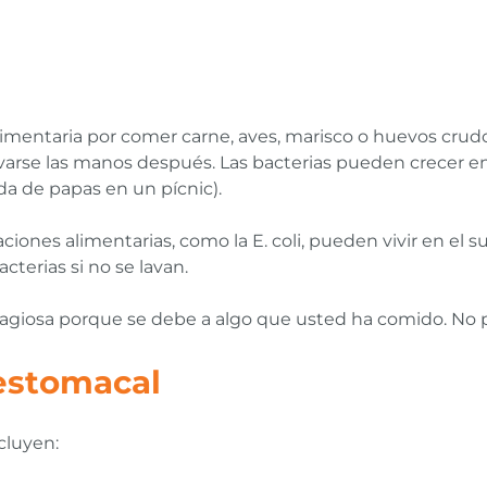
limentaria por comer carne, aves, marisco o huevos crud
varse las manos después. Las bacterias pueden crecer en l
a de papas en un pícnic).
iones alimentarias, como la E. coli, pueden vivir en el su
terias si no se lavan.
ntagiosa porque se debe a algo que usted ha comido. No 
estomacal
cluyen: