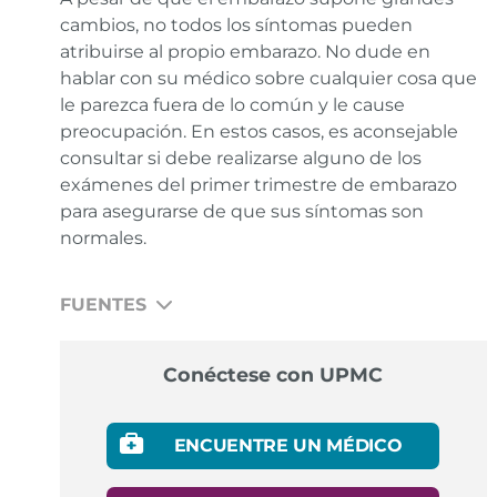
cambios, no todos los síntomas pueden
atribuirse al propio embarazo. No dude en
hablar con su médico sobre cualquier cosa que
le parezca fuera de lo común y le cause
preocupación. En estos casos, es aconsejable
consultar si debe realizarse alguno de los
exámenes del primer trimestre de embarazo
para asegurarse de que sus síntomas son
normales.
FUENTES
American Academy of Family Physicians. Sleep and
Conéctese con UPMC
pregnancy: Tips for a better rest.
Enlace
American College of Obstetrics and Gynecology.
ENCUENTRE UN MÉDICO
Exercise during pregnancy.
Enlace