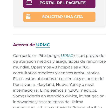
American College of Obstetrics and Gynecology.
PORTAL DEL PACIENTE
How much caffeine can I drink while pregnant?
Enlace
SOLICITAR UNA CITA
Colleen de Bellefonds. Fatigue during pregnancy.
What to Expect.
Enlace
Dr. Fatemeh Effati-Daryani et al. Fatigue and sleep
quality in different trimesters of pregnancy. Sleep
Acerca de
UPMC
Science.
Enlace
Con sede en Pittsburgh,
UPMC
es un proveedor
Sandee LaMotte. Smartphone addiction ruins sleep,
de atención médica y aseguradora de renombre
study says, but you can fight back. CNN.
Enlace
mundial. Operamos 40 hospitales y 700
consultorios médicos y centros ambulatorios.
Sharlene Johnson. Handling a tough first semester
Estos están ubicados en el centro y el oeste de
of pregnancy. Parents.
Enlace
Pensilvania, Maryland, Nueva York y a nivel
internacional. Empleamos a 4,900 médicos.
Somos líderes en atención clínica, investigación
innovadora y tratamientos de última
generación. U.S. News & World Report clasifica