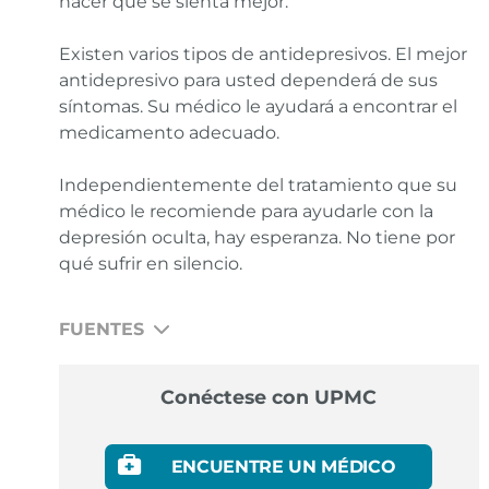
hacer que se sienta mejor.
Existen varios tipos de antidepresivos. El mejor
antidepresivo para usted dependerá de sus
síntomas. Su médico le ayudará a encontrar el
medicamento adecuado.
Independientemente del tratamiento que su
médico le recomiende para ayudarle con la
depresión oculta, hay esperanza. No tiene por
qué sufrir en silencio.
FUENTES
Chinenye Onyemaechi, What is Depression.
Conéctese con UPMC
American Psychiatric Association. Consultado en
febrero de 2026.
https://www.psychiatry.org/patients-
ENCUENTRE UN MÉDICO
families/depression/what-is-depression
.
Enlace
.