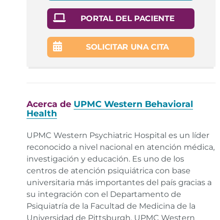
Joslyn Jelinek, Recognizing the Hidden Signs of
PORTAL DEL PACIENTE
Depression. Medical News Today. Consultado en
febrero de 2026.
SOLICITAR UNA CITA
https://www.medicalnewstoday.com/articles/325513
.
Enlace
.
U.S. Centers for Disease Control and Prevention,
Mental Health Conditions: Depression and Anxiety.
Consultado en febrero de 2026.
Acerca de
UPMC Western Behavioral
https://www.cdc.gov/tobacco/campaign/tips/diseases/
Health
anxiety.html
.
Enlace
.
UPMC Western Psychiatric Hospital es un líder
World Health Organization, Depressive Disorder
reconocido a nivel nacional en atención médica,
(Depression). Consultado en febrero de 2026.
investigación y educación. Es uno de los
https://www.who.int/news-room/fact-
centros de atención psiquiátrica con base
sheets/detail/depression
.
Enlace
.
universitaria más importantes del país gracias a
su integración con el Departamento de
Psiquiatría de la Facultad de Medicina de la
Universidad de Pittsburgh. UPMC Western