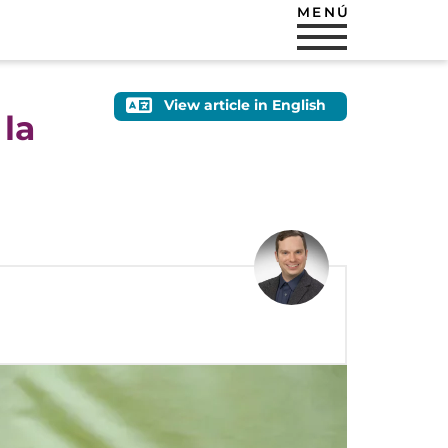
MENÚ
View article in English
la