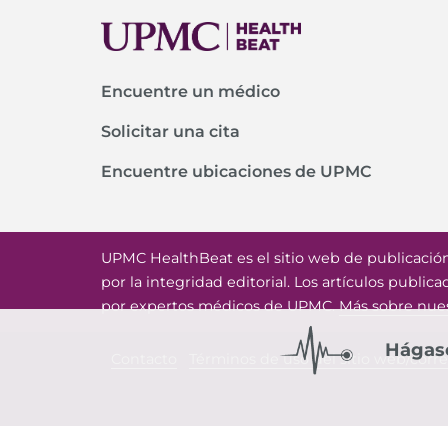
Encuentre un médico
Solicitar una cita
Encuentre ubicaciones de UPMC
UPMC HealthBeat es el sitio web de publicació
por la integridad editorial. Los artículos public
por expertos médicos de UPMC.
Más sobre nuest
Hágase
Contacto
Términos de uso del sitio web/corr