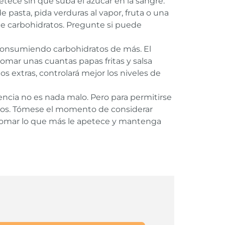
etece sin que suba el azúcar en la sangre.
 de pasta, pida verduras al vapor, fruta o una
 de carbohidratos. Pregunte si puede
á consumiendo carbohidratos de más. El
mar unas cuantas papas fritas y salsa
tos extras, controlará mejor los niveles de
gencia no es nada malo. Pero para permitirse
ibrios. Tómese el momento de considerar
tomar lo que más le apetece y mantenga