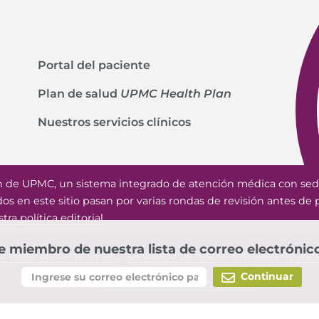
Portal del paciente
Plan de salud
UPMC Health Plan
Nuestros servicios clínicos
n de UPMC, un sistema integrado de atención médica con sed
ados en este sitio pasan por varias rondas de revisión antes de p
ra política editorial
.
 miembro de nuestra lista de correo electrónico
eo electrónico de UPMC
Descargo de responsabilidad de ase
Continuar
© 2026
UPMC HealthBeat en Español