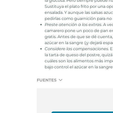
la glucosa. Pero siempre puede hac
Sustituya el plato frito por una opc
ensalada. Y aunque las salsas azu
pedirlas como guarnición para no
Preste atención a los extras
. A v
camarero pone un poco de pan en 
gratis. Antes de que se dé cuenta, 
azúcar en la sangre (¡y dejará espac
Considere las compensaciones.
E
la tarta de queso del postre, quiz
cuáles son los alimentos más imp
bajo control el azúcar en la sangre
FUENTES
Centers for Disease Control and Preventi