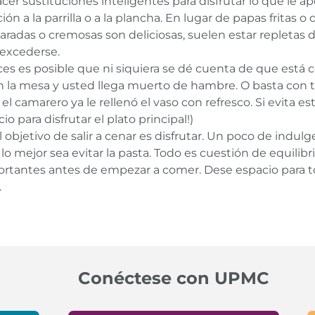
er sustituciones inteligentes para disfrutar lo que le ap
ión a la parrilla o a la plancha. En lugar de papas fritas o
caradas o cremosas son deliciosas, suelen estar repletas
 excederse.
eces es posible que ni siquiera se dé cuenta de que est
la mesa y usted llega muerto de hambre. O basta con to
el camarero ya le rellenó el vaso con refresco. Si evita es
io para disfrutar el plato principal!)
l objetivo de salir a cenar es disfrutar. Un poco de indul
á lo mejor sea evitar la pasta. Todo es cuestión de equil
ortantes antes de empezar a comer. Dese espacio para 
.
on (CDC).
Enlace
Conéctese con UPMC