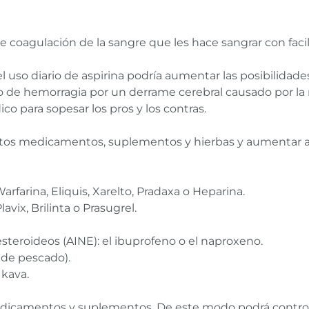
 coagulación de la sangre que les hace sangrar con faci
el uso diario de aspirina podría aumentar las posibilida
go de hemorragia por un derrame cerebral causado por la 
o para sopesar los pros y los contras.
ertos medicamentos, suplementos y hierbas y aumentar 
farina, Eliquis, Xarelto, Pradaxa o Heparina.
vix, Brilinta o Prasugrel.
steroideos (AINE): el ibuprofeno o el naproxeno.
de pescado).
 kava.
icamentos y suplementos. De este modo podrá controlar 