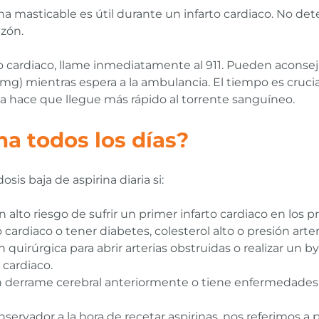
 masticable es útil durante un infarto cardiaco. No deten
azón.
to cardiaco, llame inmediatamente al 911. Pueden aconsej
mg) mientras espera a la ambulancia. El tiempo es crucial 
rla hace que llegue más rápido al torrente sanguíneo.
a todos los días?
s baja de aspirina diaria si:
n alto riesgo de sufrir un primer infarto cardiaco en los 
 cardiaco o tener diabetes, colesterol alto o presión arte
quirúrgica para abrir arterias obstruidas o realizar un by
 cardiaco.
un derrame cerebral anteriormente o tiene enfermedades 
rvador a la hora de recetar aspirinas, nos referimos a 