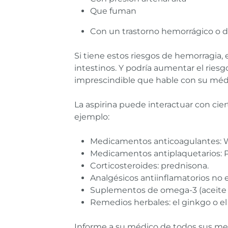
Que fuman
Con un trastorno hemorrágico o de
Si tiene estos riesgos de hemorragia, 
intestinos. Y podría aumentar el ries
imprescindible que hable con su médic
La aspirina puede interactuar con ci
ejemplo:
Medicamentos anticoagulantes: War
Medicamentos antiplaquetarios: Pla
Corticosteroides: prednisona.
Analgésicos antiinflamatorios no e
Suplementos de omega-3 (aceite 
Remedios herbales: el ginkgo o el
Informe a su médico de todos sus med