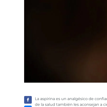
La aspirina es un analgésico de confia
de la salud también les aconsejan a c