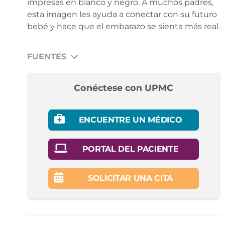
impresas en blanco y negro. A muchos padres,
esta imagen les ayuda a conectar con su futuro
bebé y hace que el embarazo se sienta más real.
FUENTES
American College of Obstetricians and
Conéctese con UPMC
Gynecologists. Ultrasound exams.
Enlace
American College of Obstetricians and
ENCUENTRE UN MÉDICO
Gynecologists. Prenatal genetic screening tests.
Enlace
PORTAL DEL PACIENTE
Colleen de Bellefonds. Ultrasound during
pregnancy. What To Expect.
Enlace
SOLICITAR UNA CITA
Anna Nowogrodski. When and why to get
ultrasounds during pregnancy. New York Times.
Enlace