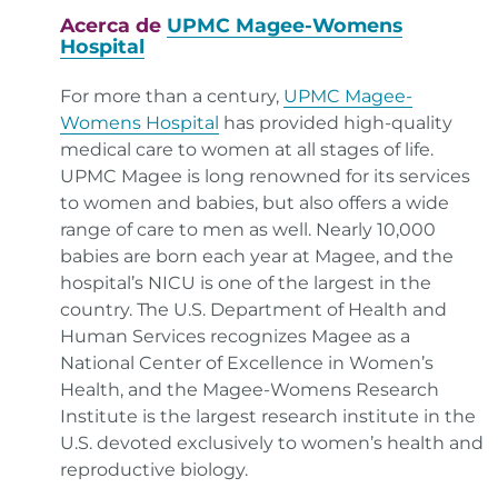
Tricia O'Brien. Pregnancy ultrasounds week by
Acerca de
UPMC Magee-Womens
Hospital
week. Parents.
Enlace
For more than a century,
UPMC Magee-
Womens Hospital
has provided high-quality
medical care to women at all stages of life.
UPMC Magee is long renowned for its services
to women and babies, but also offers a wide
range of care to men as well. Nearly 10,000
babies are born each year at Magee, and the
hospital’s NICU is one of the largest in the
country. The U.S. Department of Health and
Human Services recognizes Magee as a
National Center of Excellence in Women’s
Health, and the Magee-Womens Research
Institute is the largest research institute in the
U.S. devoted exclusively to women’s health and
reproductive biology.