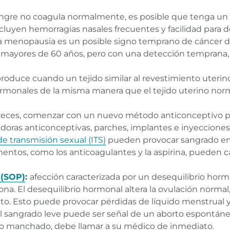
sangre no coagula normalmente, es posible que tenga un
cluyen hemorragias nasales frecuentes y facilidad para 
la menopausia es un posible signo temprano de cáncer 
mayores de 60 años, pero con una detección temprana, 
produce cuando un tejido similar al revestimiento uterino
rmonales de la misma manera que el tejido uterino norm
veces, comenzar con un nuevo método anticonceptivo p
píldoras anticonceptivas, parches, implantes e inyecciones
de transmisión sexual (ITS)
pueden provocar sangrado ent
ntos, como los anticoagulantes y la aspirina, pueden 
 (SOP)
:
afección caracterizada por un desequilibrio horm
a. El desequilibrio hormonal altera la ovulación normal,
uto. Esto puede provocar pérdidas de líquido menstrual 
l sangrado leve puede ser señal de un aborto espontán
o manchado, debe llamar a su médico de inmediato.