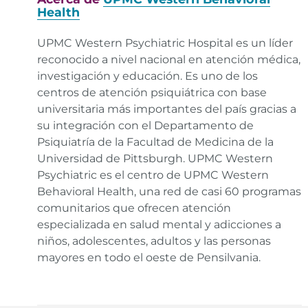
death/
.
Enlace
.
Health
Harvard Medical School, Harvard Health Publishing,
UPMC Western Psychiatric Hospital es un líder
Going Off Antidepressants. Consultado en enero de
reconocido a nivel nacional en atención médica,
2026.
https://www.health.harvard.edu/diseases-and-
investigación y educación. Es uno de los
conditions/going-off-antidepressants
.
Enlace
.
centros de atención psiquiátrica con base
universitaria más importantes del país gracias a
National Institute of Mental Health, Mental Health
su integración con el Departamento de
Medications. Consultado en enero de 2026.
https://www.nimh.nih.gov/health/topics/mental-
Psiquiatría de la Facultad de Medicina de la
health-medications
.
Enlace
.
Universidad de Pittsburgh. UPMC Western
Psychiatric es el centro de UPMC Western
University of Bristol, Adverse Health Outcomes
Behavioral Health, una red de casi 60 programas
Associated With Long-Term Antidepressant Use.
comunitarios que ofrecen atención
Consultado en enero de 2026.
especializada en salud mental y adicciones a
https://www.bristol.ac.uk/primaryhealthcare/news/202
niños, adolescentes, adultos y las personas
health-outcomes-associated-with-long-term-
mayores en todo el oeste de Pensilvania.
antidepressant-use.html
.
Enlace
.