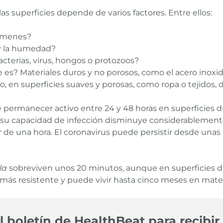
s superficies depende de varios factores. Entre ellos:
érmenes?
 y la humedad?
acterias, virus, hongos o protozoos?
 es? Materiales duros y no porosos, como el acero inoxida
 en superficies suaves y porosas, como ropa o tejidos,
e permanecer activo entre 24 y 48 horas en superficies d
su capacidad de infección disminuye considerablemente
 de una hora. El coronavirus puede persistir desde unas p
la
sobreviven unos 20 minutos, aunque en superficies du
 más resistente y puede vivir hasta cinco meses en mater
l boletín de HealthBeat para recibir 