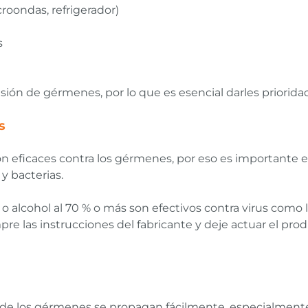
roondas, refrigerador)
s
sión de gérmenes, por lo que es esencial darles prioridad 
s
n eficaces contra los gérmenes, por eso es importante e
y bacterias.
o alcohol al 70 % o más son efectivos contra virus como los
mpre las instrucciones del fabricante y deje actuar el pr
onde los gérmenes se propagan fácilmente, especialme