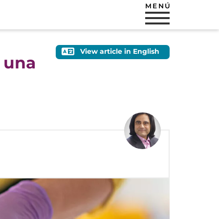
MENÚ
View article in English
e una