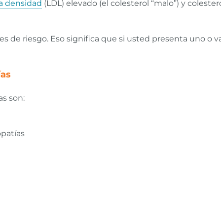
ja densidad
(LDL) elevado (el colesterol “malo”) y coleste
es de riesgo. Eso significa que si usted presenta uno o va
ías
as son:
opatías