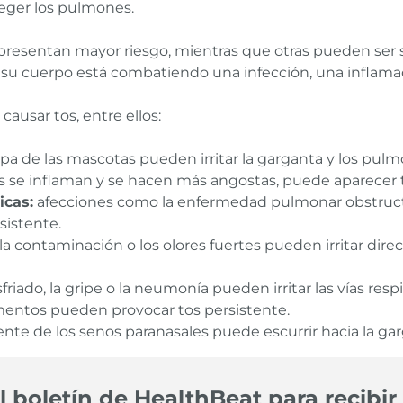
teger los pulmones.
presentan mayor riesgo, mientras que otras pueden ser 
 su cuerpo está combatiendo una infección, una inflamac
ausar tos, entre ellos:
caspa de las mascotas pueden irritar la garganta y los pul
as se inflaman y se hacen más angostas, puede aparecer t
cas:
afecciones como la enfermedad pulmonar obstructi
sistente.
la contaminación o los olores fuertes pueden irritar dire
friado, la gripe o la neumonía pueden irritar las vías re
ntos pueden provocar tos persistente.
te de los senos paranasales puede escurrir hacia la gar
l boletín de HealthBeat para recibir 