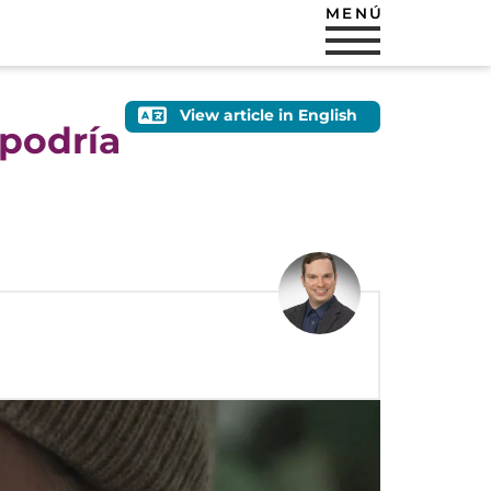
MENÚ
View article in English
 podría