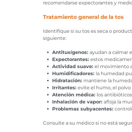
recomendarse expectorantes y medida
Tratamiento general de la tos
Identifique si su tos es seca o produc
siguiente:
Antitusígenos:
ayudan a calmar el
Expectorantes:
estos medicamento
Actividad suave:
el movimiento a
Humidificadores:
la humedad pued
Hidratación:
mantiene la humedad 
Irritantes:
evite el humo, el polvo
Atención médica:
los antibiótico
Inhalación de vapor:
afloja la muc
Problemas subyacentes:
control
Consulte a su médico si no está seguro