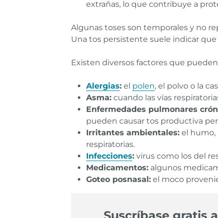
extrañas, lo que contribuye a pro
Algunas toses son temporales y no re
Una tos persistente suele indicar que
Existen diversos factores que pueden c
Alergias
:
el
polen
, el polvo o la 
Asma:
cuando las vías respiratori
Enfermedades pulmonares cróni
pueden causar tos productiva per
Irritantes ambientales:
el humo, 
respiratorias.
Infecciones
:
virus como los del res
Medicamentos:
algunos medicame
Goteo posnasal:
el moco provenien
Suscríbase gratis a