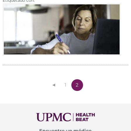
Etiquetado con:
◄
1
2
Encuentre un médico