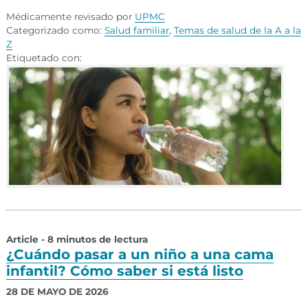
Médicamente revisado por
UPMC
Categorizado como:
Salud familiar
,
Temas de salud de la A a la
Z
Etiquetado con:
Article - 8 minutos de lectura
¿Cuándo pasar a un niño a una cama
infantil? Cómo saber si está listo
28 DE MAYO DE 2026