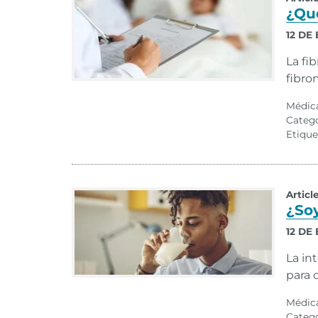
¿Qué
12 DE
La fi
fibro
Médic
Categ
Etique
Articl
¿Soy
12 DE
La in
para 
Médic
Categ