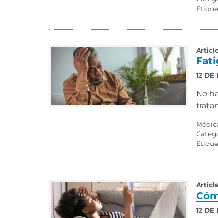
Etique
Articl
Fati
12 DE
No ha
trata
Médic
Categ
Etique
Articl
Cóm
12 DE