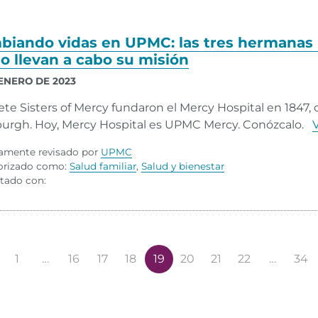
iando vidas en UPMC: las tres hermanas r
 llevan a cabo su misión
 ENERO DE 2023
iete Sisters of Mercy fundaron el Mercy Hospital en 1847, 
burgh. Hoy, Mercy Hospital es UPMC Mercy. Conózcalo.
V
amente revisado por
UPMC
orizado como:
Salud familiar
,
Salud y bienestar
tado con:
1
…
16
17
18
19
20
21
22
…
34