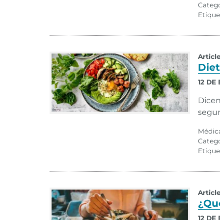
Categ
Etique
Articl
Diet
12 DE
Dicen
segur
Médic
Categ
Etique
Articl
¿Qué
12 DE