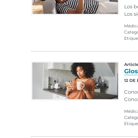
Los b
Los s
Médic
Categ
Etique
Articl
Glos
12 DE
Conoc
Conoz
Médic
Categ
Etique