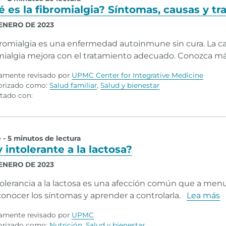
 es la fibromialgia? Síntomas, causas y t
 ENERO DE 2023
bromialgia es una enfermedad autoinmune sin cura. La ca
mialgia mejora con el tratamiento adecuado. Conozca má
amente revisado por
UPMC Center for Integrative Medicine
orizado como:
Salud familiar
,
Salud y bienestar
tado con:
e - 5 minutos de lectura
 intolerante a la lactosa?
 ENERO DE 2023
tolerancia a la lactosa es una afección común que a menu
conocer los síntomas y aprender a controlarla.
Lea más
amente revisado por
UPMC
orizado como:
Nutrición
,
Salud y bienestar