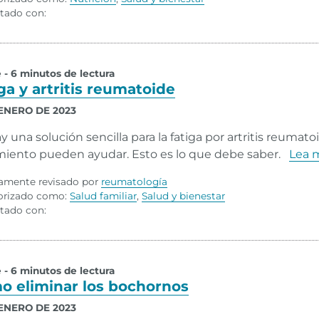
tado con:
e - 6 minutos de lectura
ga y artritis reumatoide
 ENERO DE 2023
y una solución sencilla para la fatiga por artritis reumato
miento pueden ayudar. Esto es lo que debe saber.
Lea 
amente revisado por
reumatología
orizado como:
Salud familiar
,
Salud y bienestar
tado con:
e - 6 minutos de lectura
o eliminar los bochornos
 ENERO DE 2023