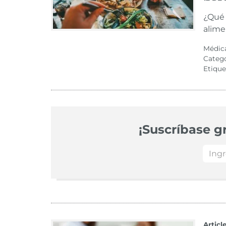
¿Qué 
alime
Médic
Categ
Etique
¡Suscríbase gr
Articl