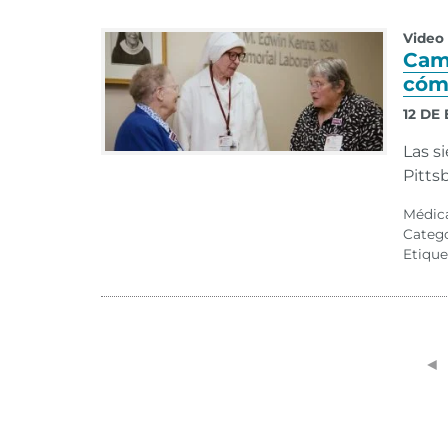
Video
Camb
cómo
12 DE
Las s
Pitts
Médic
Categ
Etique
◄