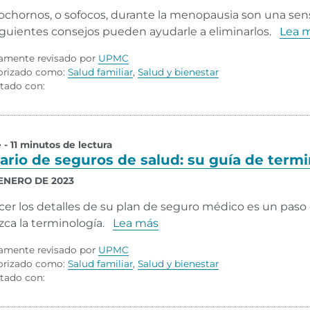
ochornos, o sofocos, durante la menopausia son una se
iguientes consejos pueden ayudarle a eliminarlos.
Lea 
amente revisado por
UPMC
orizado como:
Salud familiar
,
Salud y bienestar
tado con:
e - 11 minutos de lectura
ario de seguros de salud: su guía de termi
 ENERO DE 2023
er los detalles de su plan de seguro médico es un paso c
ca la terminología.
Lea más
amente revisado por
UPMC
orizado como:
Salud familiar
,
Salud y bienestar
tado con: