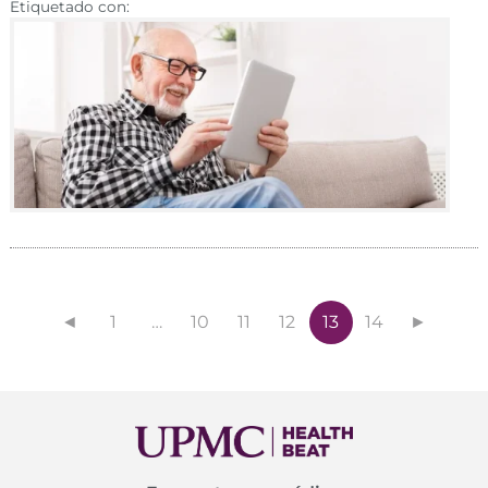
Etiquetado con:
◄
1
…
10
11
12
13
14
►